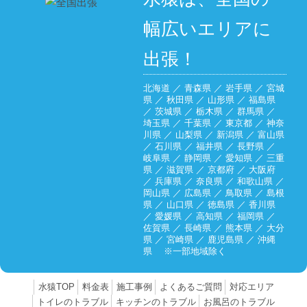
幅広いエリアに
出張！
北海道
／
青森県
／
岩手県
／
宮城
県
／
秋田県
／
山形県
／
福島県
／
茨城県
／
栃木県
／
群馬県
／
埼玉県
／
千葉県
／
東京都
／
神奈
川県
／
山梨県
／
新潟県
／
富山県
／
石川県
／
福井県
／
長野県
／
岐阜県
／
静岡県
／
愛知県
／
三重
県
／
滋賀県
／
京都府
／
大阪府
／
兵庫県
／
奈良県
／
和歌山県
／
岡山県
／
広島県
／
鳥取県
／
島根
県
／
山口県
／
徳島県
／
香川県
／
愛媛県
／
高知県
／
福岡県
／
佐賀県
／
長崎県
／
熊本県
／
大分
県
／
宮崎県
／
鹿児島県
／
沖縄
県
※一部地域除く
水猿TOP
料金表
施工事例
よくあるご質問
対応エリア
トイレのトラブル
キッチンのトラブル
お風呂のトラブル