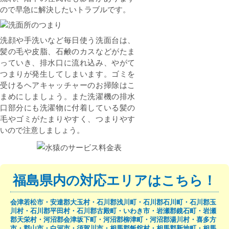
ので早急に解決したいトラブルです。
洗顔や手洗いなど毎日使う洗面台は、
髪の毛や皮脂、石鹸のカスなどがたま
っていき、排水口に流れ込み、やがて
つまりが発生してしまいます。ゴミを
受けるヘアキャッチャーのお掃除はこ
まめにしましょう。また洗濯機の排水
口部分にも洗濯物に付着している髪の
毛やゴミがたまりやすく、つまりやす
いので注意しましょう。
福島県内の対応エリアはこちら！
会津若松市・安達郡大玉村・石川郡浅川町・石川郡石川町・石川郡玉
川村・石川郡平田村・石川郡古殿町・いわき市・岩瀬郡鏡石町・岩瀬
郡天栄村・河沼郡会津坂下町・河沼郡柳津町・河沼郡湯川村・喜多方
市・郡山市・白河市・須賀川市・相馬郡飯舘村・相馬郡新地町・相馬