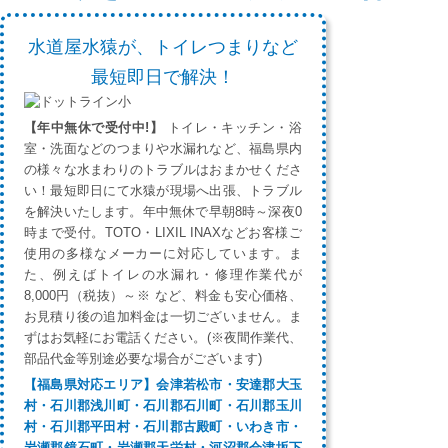
水道屋水猿が、トイレつまりなど
最短即日で解決！
【年中無休で受付中!】
トイレ・キッチン・浴
室・洗面などのつまりや水漏れなど、福島県内
の様々な水まわりのトラブルはおまかせくださ
い！最短即日にて水猿が現場へ出張、トラブル
を解決いたします。年中無休で早朝8時～深夜0
時まで受付。TOTO・LIXIL INAXなどお客様ご
使用の多様なメーカーに対応しています。ま
た、例えばトイレの水漏れ・修理作業代が
8,000円（税抜）～※ など、料金も安心価格、
お見積り後の追加料金は一切ございません。ま
ずはお気軽にお電話ください。(※夜間作業代、
部品代金等別途必要な場合がございます)
【福島県対応エリア】会津若松市・安達郡大玉
村・石川郡浅川町・石川郡石川町・石川郡玉川
村・石川郡平田村・石川郡古殿町・いわき市・